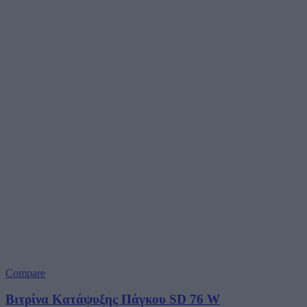
Compare
Βιτρίνα Κατάψυξης Πάγκου SD 76 W