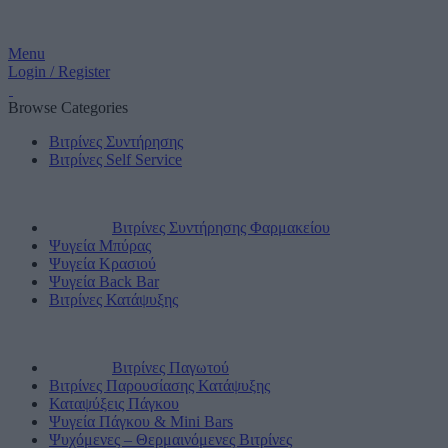
Menu
Login / Register
Browse Categories
Βιτρίνες Συντήρησης
Βιτρίνες Self Service
Βιτρίνες Συντήρησης Φαρμακείου
Ψυγεία Μπύρας
Ψυγεία Κρασιού
Ψυγεία Back Bar
Βιτρίνες Κατάψυξης
Βιτρίνες Παγωτού
Βιτρίνες Παρουσίασης Κατάψυξης
Καταψύξεις Πάγκου
Ψυγεία Πάγκου & Mini Bars
Ψυχόμενες – Θερμαινόμενες Βιτρίνες