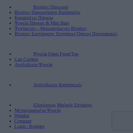
Βιτρίνες Παγωτού
Βιτρίνες Παρουσίασης Κατάψυξης
Καταψύξεις Πάγκου
Ψυγεία Πάγκου & Mini Bars
Ψυχόμενες – Θερμαινόμενες Βιτρίνες
Βιτρίνες Συντήρησης Τεσσάρων Όψεων Πανοραμικές
Ψυγεία Open Front/Top
Can Coolers
Ανοξείδωτα Ψυγεία
Ανοξείδωτες Κατασκευές
Εξοπλισμός Μαζικής Εστίασης
Μεταχειρισμένα Ψυγεία
Wishlist
Compare
Login / Register