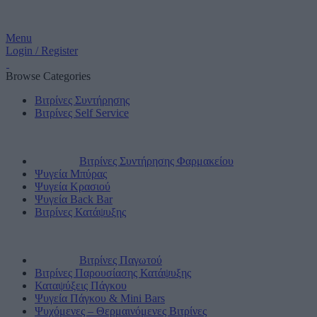
Menu
Login / Register
Browse Categories
Βιτρίνες Συντήρησης
Βιτρίνες Self Service
Βιτρίνες Συντήρησης Φαρμακείου
Ψυγεία Μπύρας
Ψυγεία Κρασιού
Ψυγεία Back Bar
Βιτρίνες Κατάψυξης
Βιτρίνες Παγωτού
Βιτρίνες Παρουσίασης Κατάψυξης
Καταψύξεις Πάγκου
Ψυγεία Πάγκου & Mini Bars
Ψυχόμενες – Θερμαινόμενες Βιτρίνες