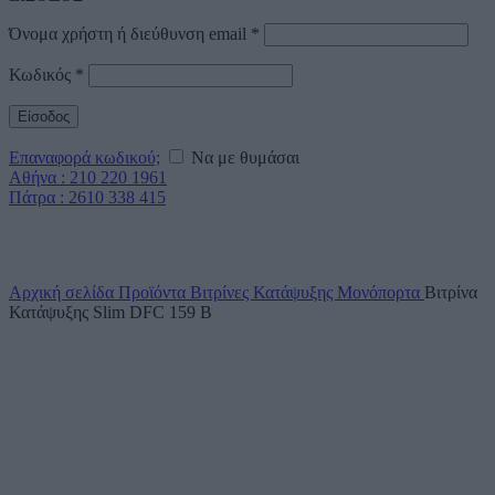
Όνομα χρήστη ή διεύθυνση email
*
Κωδικός
*
Είσοδος
Επαναφορά κωδικού;
Να με θυμάσαι
Αθήνα : 210 220 1961
Πάτρα : 2610 338 415
Click to enlarge
Αρχική σελίδα
Προϊόντα
Βιτρίνες Κατάψυξης
Μονόπορτα
Βιτρίνα
Κατάψυξης Slim DFC 159 B