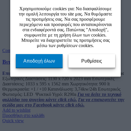
Χρησιμοποιούμε cookies για: Να διασφαλίσουμε
την ομαλή λειτουργία του site μας. Να θυμόμαστε
τις προτιμήσεις σας. Να σας προσφέρουμε
περιεχόμενο και προσφορές που ανταποκρίνονται
στα ενδιαφέροντά σας. Πατώντας "Αποδοχή",
συμφωνείτε με τη χρήση όλων των cookies.
Μπορείτε να διαχειριστείτε τις προτιμήσεις σας
μέσω των ρυθμίσεων cookies.
Compare
Αποδοχή όλων
Ρυθμίσεις
Βιτρίνα Συντήρησης SD 1002 W
Επικοινωνήστε μαζί μας για τιμή.
Χαρακτηριστικά Ψυγείου:
Εξωτερικές Διαστάσεις: 1130 x 720 x 2023 mm Εσωτερικές
Διαστάσεις: 1033 x 595 x 1562 mm Χωρητικότητα: 900 lt
Θερμοκρασία: +1 / +10 Κατανάλωση: 3,74kw/24h Εσωτερικός
Φωτισμός:
LED
Ψυκτικό Υγρό: R290a
Για να δείτε το τεχνικό
φυλλάδιο του ψυγείου κάντε click εδώ.
Για να επισκεφτείτε την
σελίδα μας στο Facebook κάντε click εδώ.
Add to wishlist
Προσθήκη στο καλάθι
Quick view