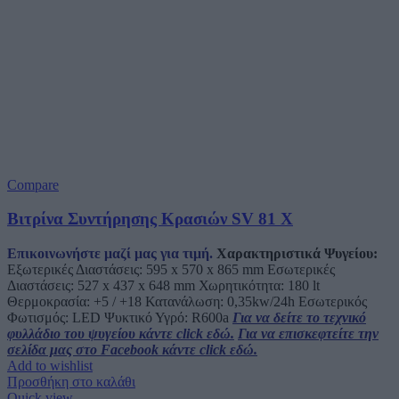
Compare
Βιτρίνα Συντήρησης Κρασιών SV 81 X
Επικοινωνήστε μαζί μας για τιμή.
Χαρακτηριστικά Ψυγείου:
Εξωτερικές Διαστάσεις: 595 x 570 x 865 mm Εσωτερικές
Διαστάσεις: 527 x 437 x 648 mm Χωρητικότητα: 180 lt
Θερμοκρασία: +5 / +18 Κατανάλωση: 0,35kw/24h Εσωτερικός
Φωτισμός: LED Ψυκτικό Υγρό: R600a
Για να δείτε το τεχνικό
φυλλάδιο του ψυγείου κάντε click εδώ.
Για να επισκεφτείτε την
σελίδα μας στο Facebook κάντε click εδώ.
Add to wishlist
Προσθήκη στο καλάθι
Quick view