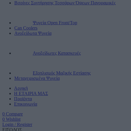
Βιτρίνες Συντήρησης Τεσσάρων Όψεων Πανοραμικές
Ψυγεία Open Front/Top
Can Coolers
Ανοξείδωτα Ψυγεία
Ανοξείδωτες Κατασκευές
Εξοπλισμός Μαζικής Εστίασης
Μεταχειρισμένα Ψυγεία
Αρχική
Η ΕΤΑΙΡΙΑ ΜΑΣ
Προϊόντα
Επικοινωνία
0
Compare
0
Wishlist
Login / Register
ΕΙΣΟΔΟΣ