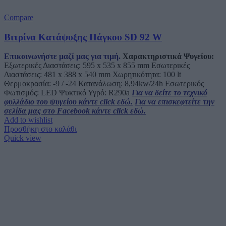
Compare
Βιτρίνα Κατάψυξης Πάγκου SD 92 W
Επικοινωνήστε μαζί μας για τιμή.
Χαρακτηριστικά Ψυγείου:
Εξωτερικές Διαστάσεις: 595 x 535 x 855 mm Εσωτερικές
Διαστάσεις: 481 x 388 x 540 mm Χωρητικότητα: 100 lt
Θερμοκρασία: -9 / -24 Κατανάλωση: 8,94kw/24h Εσωτερικός
Φωτισμός: LED Ψυκτικό Υγρό: R290a
Για να δείτε το τεχνικό
φυλλάδιο του ψυγείου κάντε click εδώ.
Για να επισκεφτείτε την
σελίδα μας στο Facebook κάντε click εδώ.
Add to wishlist
Προσθήκη στο καλάθι
Quick view