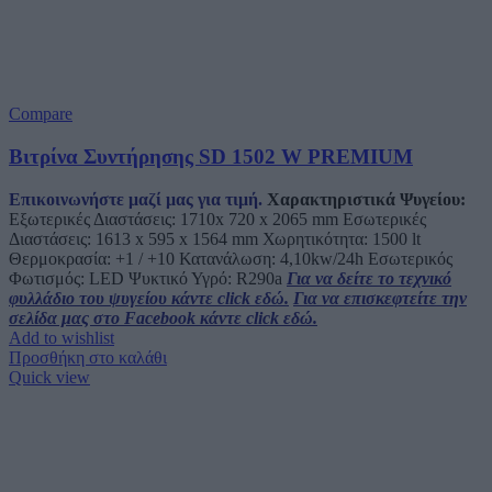
Compare
Βιτρίνα Συντήρησης SD 1502 W PREMIUM
Επικοινωνήστε μαζί μας για τιμή.
Χαρακτηριστικά Ψυγείου:
Εξωτερικές Διαστάσεις: 1710x 720 x 2065 mm Εσωτερικές
Διαστάσεις: 1613 x 595 x 1564 mm Χωρητικότητα: 1500 lt
Θερμοκρασία: +1 / +10 Κατανάλωση: 4,10kw/24h Εσωτερικός
Φωτισμός:
LED
Ψυκτικό Υγρό: R290a
Για να δείτε το τεχνικό
φυλλάδιο του ψυγείου κάντε click εδώ.
Για να επισκεφτείτε την
σελίδα μας στο Facebook κάντε click εδώ.
Add to wishlist
Προσθήκη στο καλάθι
Quick view