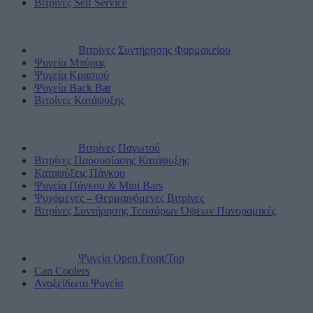
Βιτρίνες Self Service
Βιτρίνες Συντήρησης Φαρμακείου
Ψυγεία Μπύρας
Ψυγεία Κρασιού
Ψυγεία Back Bar
Βιτρίνες Κατάψυξης
Βιτρίνες Παγωτού
Βιτρίνες Παρουσίασης Κατάψυξης
Καταψύξεις Πάγκου
Ψυγεία Πάγκου & Mini Bars
Ψυχόμενες – Θερμαινόμενες Βιτρίνες
Βιτρίνες Συντήρησης Τεσσάρων Όψεων Πανοραμικές
Ψυγεία Open Front/Top
Can Coolers
Ανοξείδωτα Ψυγεία