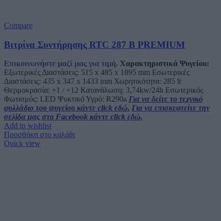
Compare
Βιτρίνα Συντήρησης RTC 287 B PREMIUM
Επικοινωνήστε μαζί μας για τιμή.
Χαρακτηριστικά Ψυγείου:
Εξωτερικές Διαστάσεις: 515 x 485 x 1895 mm Εσωτερικές
Διαστάσεις: 435 x 347 x 1433 mm Χωρητικότητα: 285 lt
Θερμοκρασία: +1 / +12 Κατανάλωση: 3,74kw/24h Εσωτερικός
Φωτισμός: LED Ψυκτικό Υγρό: R290a
Για να δείτε το τεχνικό
φυλλάδιο του ψυγείου κάντε click εδώ.
Για να επισκεφτείτε την
σελίδα μας στο Facebook κάντε click εδώ.
Add to wishlist
Προσθήκη στο καλάθι
Quick view