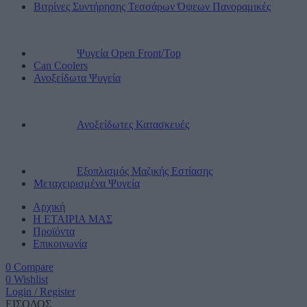
Βιτρίνες Συντήρησης Τεσσάρων Όψεων Πανοραμικές
Ψυγεία Open Front/Top
Can Coolers
Ανοξείδωτα Ψυγεία
Ανοξείδωτες Κατασκευές
Εξοπλισμός Μαζικής Εστίασης
Μεταχειρισμένα Ψυγεία
Αρχική
Η ΕΤΑΙΡΙΑ ΜΑΣ
Προϊόντα
Επικοινωνία
0
Compare
0
Wishlist
Login / Register
ΕΙΣΟΔΟΣ