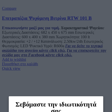
Compare
Επιτραπέζια Ψυχόμενη Βιτρίνα RTW 101 B
Επικοινωνήστε μαζί μας για τιμή.
Χαρακτηριστικά Ψυγείου:
Εξωτερικές Διαστάσεις: 682 x 450 x 675 mm Εσωτερικές
Διαστάσεις: 600 x 400 x 380 mm Χωρητικότητα: 100 lt
Θερμοκρασία: +2 / +12 Κατανάλωση: 2,50kw/24h Εσωτερικός
Φωτισμός: LED Ψυκτικό Υγρό: R600a
Για να δείτε το τεχνικό
φυλλάδιο του ψυγείου κάντε click εδώ.
Για να επισκεφτείτε την
σελίδα μας στο Facebook κάντε click εδώ.
Add to wishlist
Προσθήκη στο καλάθι
Quick view
Σεβόμαστε την ιδιωτικότητά
σας