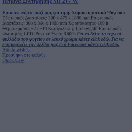
Βιτρίνα Συντήρησης SD 217 W
Επικοινωνήστε μαζί μας για τιμή.
Χαρακτηριστικά Ψυγείου:
Εξωτερικές Διαστάσεις: 390 x 475 x 1880 mm Εσωτερικές
Διαστάσεις: 300 x 366 x 1498 mm Χωρητικότητα: 160 lt
Θερμοκρασία: +2 / +10 Κατανάλωση: 1,57kw/24h Εσωτερικός
Φωτισμός: LED Ψυκτικό Υγρό: R600a
Για να δείτε το τεχνικό
φυλλάδιο του ψυγείου σε λευκό χρώμα κάντε click εδώ.
Για να
επισκεφτείτε την σελίδα μας στο Facebook κάντε click εδώ.
Add to wishlist
Προσθήκη στο καλάθι
Quick view