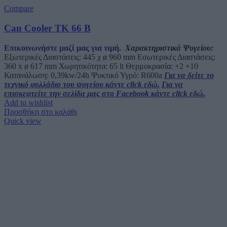
Compare
Can Cooler TK 66 B
Επικοινωνήστε μαζί μας για τιμή.
Χαρακτηριστικά Ψυγείου:
Εξωτερικές Διαστάσεις: 445 χ ø 960 mm Εσωτερικές Διαστάσεις:
360 x ø 617 mm Χωρητικότητα: 65 lt Θερμοκρασία: +2 +10
Κατανάλωση: 0,39kw/24h Ψυκτικό Υγρό: R600a
Για να δείτε το
τεχνικό φυλλάδιο του ψυγείου κάντε click εδώ.
Για να
επισκεφτείτε την σελίδα μας στο Facebook κάντε click εδώ.
Add to wishlist
Προσθήκη στο καλάθι
Quick view