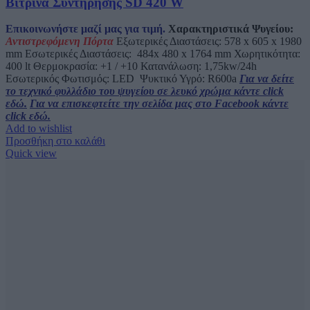
Βιτρίνα Συντήρησης SD 420 W
Επικοινωνήστε μαζί μας για τιμή.
Χαρακτηριστικά Ψυγείου:
Αντιστρεφόμενη Πόρτα
Εξωτερικές Διαστάσεις: 578 x 605 x 1980
mm Εσωτερικές Διαστάσεις: 484x 480 x 1764 mm Χωρητικότητα:
400 lt Θερμοκρασία: +1 / +10 Κατανάλωση: 1,75kw/24h
Εσωτερικός Φωτισμός:
LED
Ψυκτικό Υγρό: R600a
Για να δείτε
το τεχνικό φυλλάδιο του ψυγείου σε λευκό χρώμα κάντε click
εδώ.
Για να επισκεφτείτε την σελίδα μας στο Facebook κάντε
click εδώ.
Add to wishlist
Προσθήκη στο καλάθι
Quick view