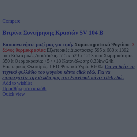
Compare
Βιτρίνα Συντήρησης Κρασιών SV 104 B
Επικοινωνήστε μαζί μας για τιμή.
Χαρακτηριστικά Ψυγείου:
2
ζώνες θερμοκρασίας
Εξωτερικές Διαστάσεις: 595 x 680 x 1392
mm Εσωτερικές Διαστάσεις: 515 x 529 x 1213 mm Χωρητικότητα:
350 lt Θερμοκρασία: +5 / +18 Κατανάλωση: 0,33kw/24h
Εσωτερικός Φωτισμός: LED Ψυκτικό Υγρό: R600a
Για να δείτε το
τεχνικό φυλλάδιο του ψυγείου κάντε click εδώ.
Για να
επισκεφτείτε την σελίδα μας στο Facebook κάντε click εδώ.
Add to wishlist
Προσθήκη στο καλάθι
Quick view