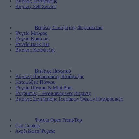
Βιτρίνες Συντήρησης
Βιτρίνες Self Service
Βιτρίνες Συντήρησης Φαρμακείου
Ψυγεία Μπύρας
Ψυγεία Κρασιού
Ψυγεία Back Bar
Βιτρίνες Κατάψυξης
Βιτρίνες Παγωτού
Βιτρίνες Παρουσίασης Κατάψυξης
Καταψύξεις Πάγκου
Ψυγεία Πάγκου & Mini Bars
Ψυχόμενες – Θερμαινόμενες Βιτρίνες
Βιτρίνες Συντήρησης Τεσσάρων Όψεων Πανοραμικές
Ψυγεία Open Front/Top
Can Coolers
Ανοξείδωτα Ψυγεία