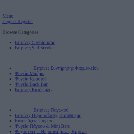
Menu
Login / Register
Browse Categories
Βιτρίνες Συντήρησης
Βιτρίνες Self Service
Βιτρίνες Συντήρησης Φαρμακείου
Ψυγεία Μπύρας
Ψυγεία Κρασιού
Ψυγεία Back Bar
Βιτρίνες Κατάψυξης
Βιτρίνες Παγωτού
Βιτρίνες Παρουσίασης Κατάψυξης
Καταψύξεις Πάγκου
Ψυγεία Πάγκου & Mini Bars
Ψυχόμενες – Θερμαινόμενες Βιτρίνες