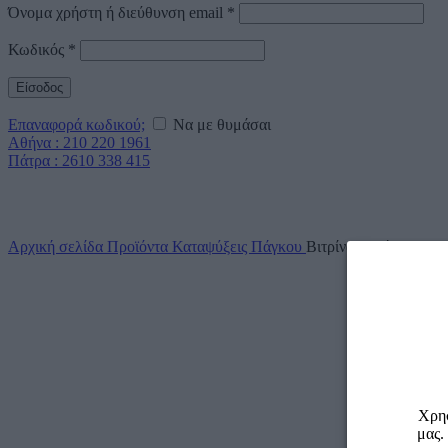
Όνομα χρήστη ή διεύθυνση email
*
Κωδικός
*
Είσοδος
Επαναφορά κωδικού;
Να με θυμάσαι
Αθήνα : 210 220 1961
Πάτρα : 2610 338 415
Click to enlarge
Αρχική σελίδα
Προϊόντα
Καταψύξεις Πάγκου
Βιτρίνα Κατάψυξης 
Χρησ
μας.