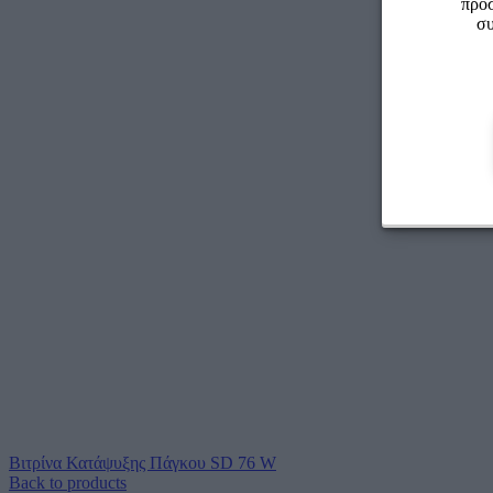
προσ
συ
Βιτρίνα Κατάψυξης Πάγκου SD 76 W
Back to products