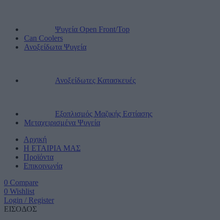
Ψυγεία Open Front/Top
Can Coolers
Ανοξείδωτα Ψυγεία
Ανοξείδωτες Κατασκευές
Εξοπλισμός Μαζικής Εστίασης
Μεταχειρισμένα Ψυγεία
Αρχική
Η ΕΤΑΙΡΙΑ ΜΑΣ
Προϊόντα
Επικοινωνία
0
Compare
0
Wishlist
Login / Register
ΕΙΣΟΔΟΣ