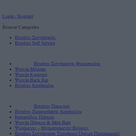
Login / Register
Browse Categories
Βιτρίνες Συντήρησης
Βιτρίνες Self Service
Βιτρίνες Συντήρησης Φαρμακείου
Ψυγεία Μπύρας
Ψυγεία Κρασιού
Ψυγεία Back Bar
Βιτρίνες Κατάψυξης
Βιτρίνες Παγωτού
Βιτρίνες Παρουσίασης Κατάψυξης
Καταψύξεις Πάγκου
Ψυγεία Πάγκου & Mini Bars
Ψυχόμενες – Θερμαινόμενες Βιτρίνες
Βιτρίνες Συντήρησης Τεσσάρων Όψεων Πανοραμικές