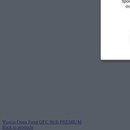
προσ
συ
Ψυγείο Open Front OFC 90 B PREMIUM
Back to products