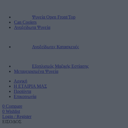
Ψυγεία Open Front/Top
Can Coolers
Ανοξείδωτα Ψυγεία
Ανοξείδωτες Κατασκευές
Εξοπλισμός Μαζικής Εστίασης
Μεταχειρισμένα Ψυγεία
Αρχική
Η ΕΤΑΙΡΙΑ ΜΑΣ
Προϊόντα
Επικοινωνία
0
Compare
0
Wishlist
Login / Register
ΕΙΣΟΔΟΣ