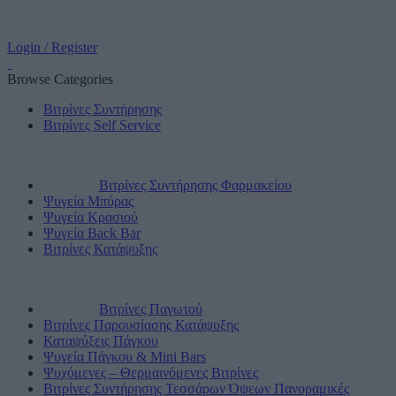
Login / Register
Browse Categories
Βιτρίνες Συντήρησης
Βιτρίνες Self Service
Βιτρίνες Συντήρησης Φαρμακείου
Ψυγεία Μπύρας
Ψυγεία Κρασιού
Ψυγεία Back Bar
Βιτρίνες Κατάψυξης
Βιτρίνες Παγωτού
Βιτρίνες Παρουσίασης Κατάψυξης
Καταψύξεις Πάγκου
Ψυγεία Πάγκου & Mini Bars
Ψυχόμενες – Θερμαινόμενες Βιτρίνες
Βιτρίνες Συντήρησης Τεσσάρων Όψεων Πανοραμικές