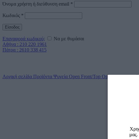
Όνομα χρήστη ή διεύθυνση email
*
Κωδικός
*
Είσοδος
Επαναφορά κωδικού;
Να με θυμάσαι
Αθήνα : 210 220 1961
Πάτρα : 2610 338 415
Click to enlarge
Αρχική σελίδα
Προϊόντα
Ψυγεία Open Front/Top
Open Front
Ψυγεί
Χρησ
μας.