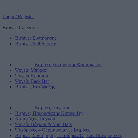
Login / Register
Browse Categories
Βιτρίνες Συντήρησης
Βιτρίνες Self Service
Βιτρίνες Συντήρησης Φαρμακείου
Ψυγεία Μπύρας
Ψυγεία Κρασιού
Ψυγεία Back Bar
Βιτρίνες Κατάψυξης
Βιτρίνες Παγωτού
Βιτρίνες Παρουσίασης Κατάψυξης
Καταψύξεις Πάγκου
Ψυγεία Πάγκου & Mini Bars
Ψυχόμενες – Θερμαινόμενες Βιτρίνες
Βιτρίνες Συντήρησης Τεσσάρων Όψεων Πανοραμικές