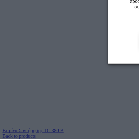
προσ
συ
Βιτρίνα Συντήρησης TC 380 B
Back to products