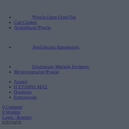
Ψυγεία Open Front/Top
Can Coolers
Ανοξείδωτα Ψυγεία
Ανοξείδωτες Κατασκευές
Εξοπλισμός Μαζικής Εστίασης
Μεταχειρισμένα Ψυγεία
Αρχική
Η ΕΤΑΙΡΙΑ ΜΑΣ
Προϊόντα
Επικοινωνία
0
Compare
0
Wishlist
Login / Register
ΕΙΣΟΔΟΣ