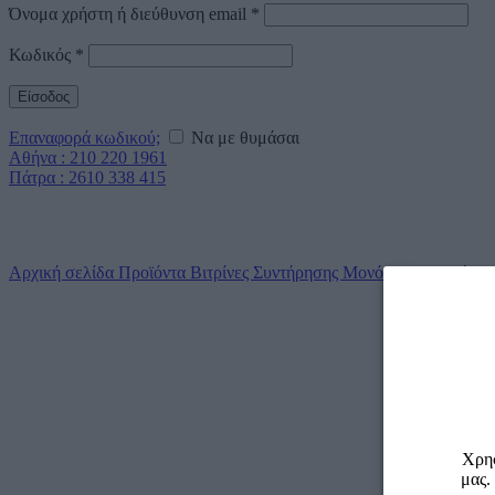
Όνομα χρήστη ή διεύθυνση email
*
Κωδικός
*
Είσοδος
Επαναφορά κωδικού;
Να με θυμάσαι
Αθήνα : 210 220 1961
Πάτρα : 2610 338 415
Click to enlarge
Αρχική σελίδα
Προϊόντα
Βιτρίνες Συντήρησης
Μονόπορτα
Βιτρίνα
Χρησ
μας.