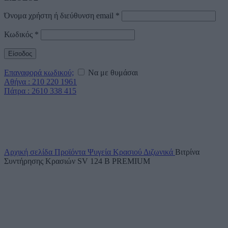
Όνομα χρήστη ή διεύθυνση email
*
Κωδικός
*
Είσοδος
Επαναφορά κωδικού;
Να με θυμάσαι
Αθήνα : 210 220 1961
Πάτρα : 2610 338 415
Click to enlarge
Αρχική σελίδα
Προϊόντα
Ψυγεία Κρασιού
Διζωνικά
Βιτρίνα
Συντήρησης Κρασιών SV 124 B PREMIUM