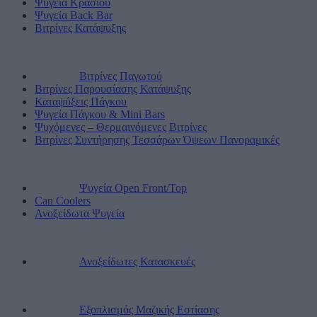
Ψυγεία Κρασιού
Ψυγεία Back Bar
Βιτρίνες Κατάψυξης
Βιτρίνες Παγωτού
Βιτρίνες Παρουσίασης Κατάψυξης
Καταψύξεις Πάγκου
Ψυγεία Πάγκου & Mini Bars
Ψυχόμενες – Θερμαινόμενες Βιτρίνες
Βιτρίνες Συντήρησης Τεσσάρων Όψεων Πανοραμικές
Ψυγεία Open Front/Top
Can Coolers
Ανοξείδωτα Ψυγεία
Ανοξείδωτες Κατασκευές
Εξοπλισμός Μαζικής Εστίασης