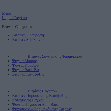
Menu
Login / Register
Browse Categories
Βιτρίνες Συντήρησης
Βιτρίνες Self Service
Βιτρίνες Συντήρησης Φαρμακείου
Ψυγεία Μπύρας
Ψυγεία Κρασιού
Ψυγεία Back Bar
Βιτρίνες Κατάψυξης
Βιτρίνες Παγωτού
Βιτρίνες Παρουσίασης Κατάψυξης
Καταψύξεις Πάγκου
Ψυγεία Πάγκου & Mini Bars
Ψυχόμενες – Θερμαινόμενες Βιτρίνες