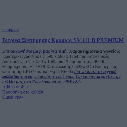
Compare
Βιτρίνα Συντήρησης Κρασιών SV 111 B PREMIUM
Επικοινωνήστε μαζί μας για τιμή.
Χαρακτηριστικά Ψυγείου:
Εξωτερικές Διαστάσεις: 595 x 680 x 1764 mm Εσωτερικές
Διαστάσεις: 515 x 530 x 1585 mm Χωρητικότητα: 460 lt
Θερμοκρασία: +5 / +18 Κατανάλωση: 0,42kw/24h Εσωτερικός
Φωτισμός: LED Ψυκτικό Υγρό: R600a
Για να δείτε το τεχνικό
φυλλάδιο του ψυγείου κάντε click εδώ.
Για να επισκεφτείτε την
σελίδα μας στο Facebook κάντε click εδώ.
Add to wishlist
Προσθήκη στο καλάθι
Quick view