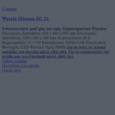
Compare
Ψυγείο Πάγκου SC 51
Επικοινωνήστε μαζί μας για τιμή.
Χαρακτηριστικά Ψυγείου:
Εξωτερικές Διαστάσεις: 426 x 460 x 805 mm Εσωτερικές
Διαστάσεις: 330 x 345 x 508 mm Χωρητικότητα: 60 lt
Θερμοκρασία: +2 / +10 Κατανάλωση: 0,65kw/24h Εσωτερικός
Φωτισμός: LED Ψυκτικό Υγρό: R600a
Για να δείτε το τεχνικό
φυλλάδιο του ψυγείου κάντε click εδώ.
Για να επισκεφτείτε την
σελίδα μας στο Facebook κάντε click εδώ.
Add to wishlist
Προσθήκη στο καλάθι
Quick view