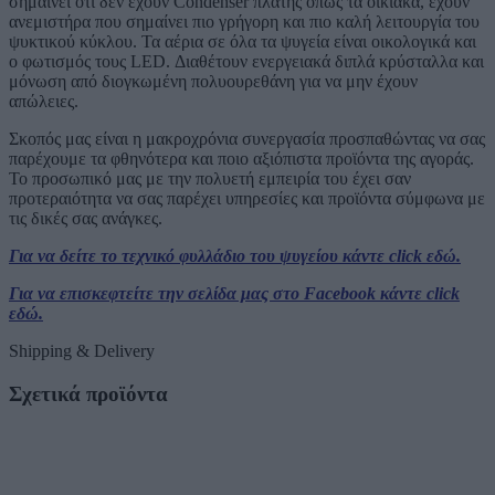
σημαίνει ότι δεν έχουν Condenser πλάτης όπως τα οικιακά, έχουν
ανεμιστήρα που σημαίνει πιο γρήγορη και πιο καλή λειτουργία του
ψυκτικού κύκλου. Τα αέρια σε όλα τα ψυγεία είναι οικολογικά και
ο φωτισμός τους LED. Διαθέτουν ενεργειακά διπλά κρύσταλλα και
μόνωση από διογκωμένη πολυουρεθάνη για να μην έχουν
απώλειες.
Σκοπός μας είναι η μακροχρόνια συνεργασία προσπαθώντας να σας
παρέχουμε τα φθηνότερα και ποιο αξιόπιστα προϊόντα της αγοράς.
Το προσωπικό μας με την πολυετή εμπειρία του έχει σαν
προτεραιότητα να σας παρέχει υπηρεσίες και προϊόντα σύμφωνα με
τις δικές σας ανάγκες.
Για να δείτε το τεχνικό φυλλάδιο του ψυγείου κάντε click εδώ.
Για να επισκεφτείτε την σελίδα μας στο Facebook κάντε click
εδώ.
Shipping & Delivery
Σχετικά προϊόντα