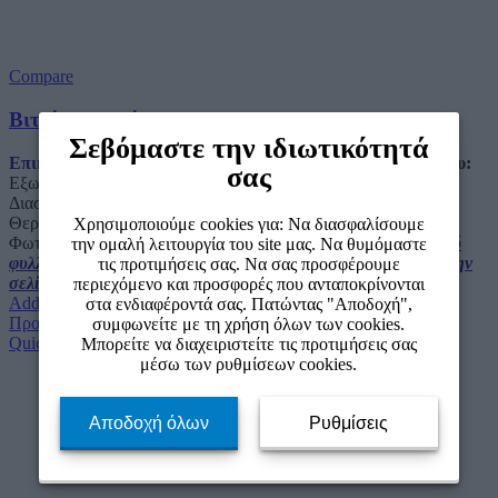
Compare
Βιτρίνα Συντήρησης SD 1002 W
Σεβόμαστε την ιδιωτικότητά
Επικοινωνήστε μαζί μας για τιμή.
Χαρακτηριστικά Ψυγείου:
σας
Εξωτερικές Διαστάσεις: 1130 x 720 x 2023 mm Εσωτερικές
Διαστάσεις: 1033 x 595 x 1562 mm Χωρητικότητα: 900 lt
Θερμοκρασία: +1 / +10 Κατανάλωση: 3,74kw/24h Εσωτερικός
Χρησιμοποιούμε cookies για: Να διασφαλίσουμε
Φωτισμός:
LED
Ψυκτικό Υγρό: R290a
Για να δείτε το τεχνικό
την ομαλή λειτουργία του site μας. Να θυμόμαστε
φυλλάδιο του ψυγείου κάντε click εδώ.
Για να επισκεφτείτε την
τις προτιμήσεις σας. Να σας προσφέρουμε
σελίδα μας στο Facebook κάντε click εδώ.
περιεχόμενο και προσφορές που ανταποκρίνονται
Add to wishlist
στα ενδιαφέροντά σας. Πατώντας "Αποδοχή",
Προσθήκη στο καλάθι
συμφωνείτε με τη χρήση όλων των cookies.
Quick view
Μπορείτε να διαχειριστείτε τις προτιμήσεις σας
μέσω των ρυθμίσεων cookies.
Αποδοχή όλων
Ρυθμίσεις