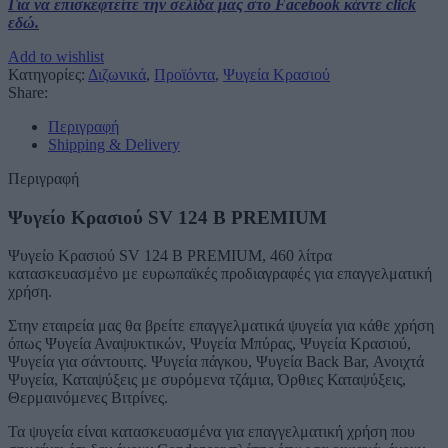
Για να επισκεφτείτε την σελίδα μας στο Facebook κάντε click
εδώ.
Add to wishlist
Κατηγορίες:
Διζωνικά
,
Προϊόντα
,
Ψυγεία Κρασιού
Share:
Περιγραφή
Shipping & Delivery
Περιγραφή
Ψυγείο Κρασιού SV 124 B PREMIUM
Ψυγείο Κρασιού SV 124 B PREMIUM, 460 λίτρα
κατασκευασμένο με ευρωπαϊκές προδιαγραφές για επαγγελματική
χρήση.
Στην εταιρεία μας θα βρείτε επαγγελματικά ψυγεία για κάθε χρήση
όπως Ψυγεία Αναψυκτικών, Ψυγεία Μπύρας, Ψυγεία Κρασιού,
Ψυγεία για σάντουιτς. Ψυγεία πάγκου, Ψυγεία Back Bar, Ανοιχτά
Ψυγεία, Καταψύξεις με συρόμενα τζάμια, Όρθιες Καταψύξεις,
Θερμαινόμενες Βιτρίνες.
Τα ψυγεία είναι κατασκευασμένα για επαγγελματική χρήση που