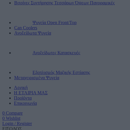
Βιτρίνες Συντήρησης Τεσσάρων Όψεων Πανοραμικές
Ψυγεία Open Front/Top
Can Coolers
Ανοξείδωτα Ψυγεία
Ανοξείδωτες Κατασκευές
Εξοπλισμός Μαζικής Εστίασης
Μεταχειρισμένα Ψυγεία
Αρχική
Η ΕΤΑΙΡΙΑ ΜΑΣ
Προϊόντα
Επικοινωνία
0
Compare
0
Wishlist
Login / Register
ΕΙΣΟΔΟΣ