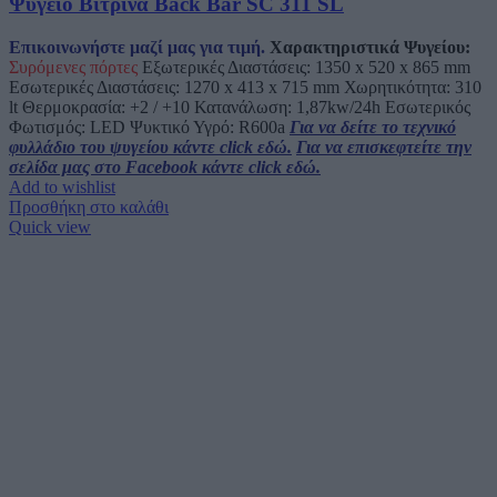
Ψυγείο Βιτρίνα Back Bar SC 311 SL
Επικοινωνήστε μαζί μας για τιμή.
Χαρακτηριστικά Ψυγείου:
Συρόμενες πόρτες
Εξωτερικές Διαστάσεις: 1350 x 520 x 865 mm
Εσωτερικές Διαστάσεις: 1270 x 413 x 715 mm Χωρητικότητα: 310
lt Θερμοκρασία: +2 / +10 Κατανάλωση: 1,87kw/24h Εσωτερικός
Φωτισμός: LED Ψυκτικό Υγρό: R600a
Για να δείτε το τεχνικό
φυλλάδιο του ψυγείου κάντε click εδώ.
Για να επισκεφτείτε την
σελίδα μας στο Facebook κάντε click εδώ.
Add to wishlist
Προσθήκη στο καλάθι
Quick view