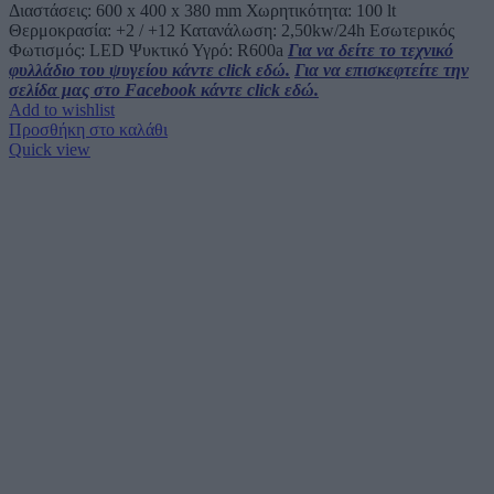
Διαστάσεις: 600 x 400 x 380 mm Χωρητικότητα: 100 lt
Θερμοκρασία: +2 / +12 Κατανάλωση: 2,50kw/24h Εσωτερικός
Φωτισμός: LED Ψυκτικό Υγρό: R600a
Για να δείτε το τεχνικό
φυλλάδιο του ψυγείου κάντε click εδώ.
Για να επισκεφτείτε την
σελίδα μας στο Facebook κάντε click εδώ.
Add to wishlist
Προσθήκη στο καλάθι
Quick view