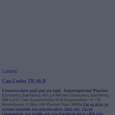
Compare
Can Cooler TK 66 B
Επικοινωνήστε μαζί μας για τιμή.
Χαρακτηριστικά Ψυγείου:
Εξωτερικές Διαστάσεις: 445 χ ø 960 mm Εσωτερικές Διαστάσεις:
360 x ø 617 mm Χωρητικότητα: 65 lt Θερμοκρασία: +2 +10
Κατανάλωση: 0,39kw/24h Ψυκτικό Υγρό: R600a
Για να δείτε το
τεχνικό φυλλάδιο του ψυγείου κάντε click εδώ.
Για να
επισκεφτείτε την σελίδα μας στο Facebook κάντε click εδώ.