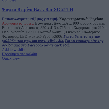
Compare
Ψυγείο Βιτρίνα Back Bar SC 211 H
Επικοινωνήστε μαζί μας για τιμή.
Χαρακτηριστικά Ψυγείου:
Ανοιγόμενες πόρτες.
Εξωτερικές Διαστάσεις: 900 x 530 x 865 mm
Εσωτερικές Διαστάσεις: 820 x 413 x 715 mm Χωρητικότητα: 210 lt
Θερμοκρασία: +2 / +10 Κατανάλωση: 1,33kw/24h Εσωτερικός
Φωτισμός: LED Ψυκτικό Υγρό: R600a
Για να δείτε το τεχνικό
φυλλάδιο του ψυγείου κάντε click εδώ.
Για να επισκεφτείτε την
σελίδα μας στο Facebook κάντε click εδώ.
Add to wishlist
Προσθήκη στο καλάθι
Quick view