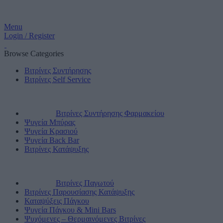
Menu
Login / Register
Browse Categories
Βιτρίνες Συντήρησης
Βιτρίνες Self Service
Βιτρίνες Συντήρησης Φαρμακείου
Ψυγεία Μπύρας
Ψυγεία Κρασιού
Ψυγεία Back Bar
Βιτρίνες Κατάψυξης
Βιτρίνες Παγωτού
Βιτρίνες Παρουσίασης Κατάψυξης
Καταψύξεις Πάγκου
Ψυγεία Πάγκου & Mini Bars
Ψυχόμενες – Θερμαινόμενες Βιτρίνες