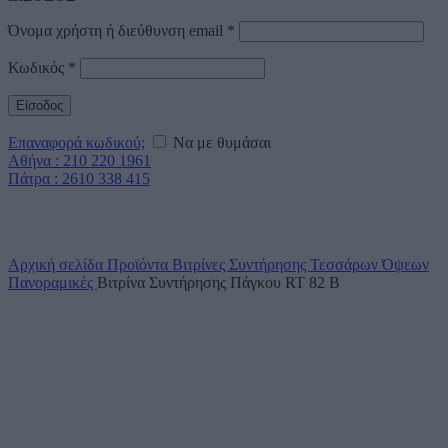
Όνομα χρήστη ή διεύθυνση email
*
Κωδικός
*
Είσοδος
Επαναφορά κωδικού;
Να με θυμάσαι
Αθήνα : 210 220 1961
Πάτρα : 2610 338 415
Click to enlarge
Αρχική σελίδα
Προϊόντα
Βιτρίνες Συντήρησης Τεσσάρων Όψεων
Πανοραμικές
Βιτρίνα Συντήρησης Πάγκου RT 82 B