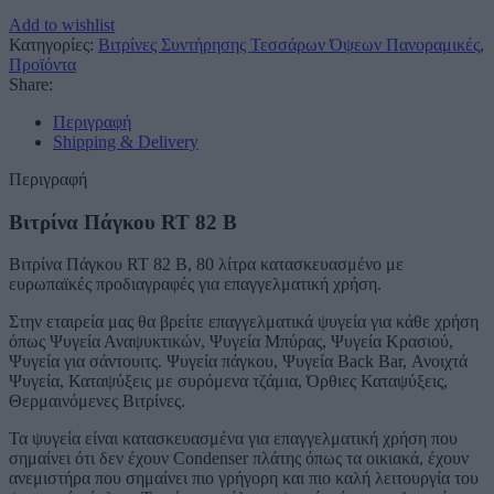
Add to wishlist
Κατηγορίες:
Βιτρίνες Συντήρησης Τεσσάρων Όψεων Πανοραμικές
,
Προϊόντα
Share:
Περιγραφή
Shipping & Delivery
Περιγραφή
Βιτρίνα Πάγκου RT 82 B
Βιτρίνα Πάγκου RT 82 B, 80 λίτρα κατασκευασμένο με
ευρωπαϊκές προδιαγραφές για επαγγελματική χρήση.
Στην εταιρεία μας θα βρείτε επαγγελματικά ψυγεία για κάθε χρήση
όπως Ψυγεία Αναψυκτικών, Ψυγεία Μπύρας, Ψυγεία Κρασιού,
Ψυγεία για σάντουιτς. Ψυγεία πάγκου, Ψυγεία Back Bar, Ανοιχτά
Ψυγεία, Καταψύξεις με συρόμενα τζάμια, Όρθιες Καταψύξεις,
Θερμαινόμενες Βιτρίνες.
Τα ψυγεία είναι κατασκευασμένα για επαγγελματική χρήση που
σημαίνει ότι δεν έχουν Condenser πλάτης όπως τα οικιακά, έχουν
ανεμιστήρα που σημαίνει πιο γρήγορη και πιο καλή λειτουργία του