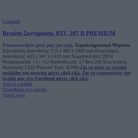
Compare
Βιτρίνα Συντήρησης RTC 287 B PREMIUM
Επικοινωνήστε μαζί μας για τιμή.
Χαρακτηριστικά Ψυγείου:
Εξωτερικές Διαστάσεις: 515 x 485 x 1895 mm Εσωτερικές
Διαστάσεις: 435 x 347 x 1433 mm Χωρητικότητα: 285 lt
Θερμοκρασία: +1 / +12 Κατανάλωση: 3,74kw/24h Εσωτερικός
Φωτισμός: LED Ψυκτικό Υγρό: R290a
Για να δείτε το τεχνικό
φυλλάδιο του ψυγείου κάντε click εδώ.
Για να επισκεφτείτε την
σελίδα μας στο Facebook κάντε click εδώ.
Add to wishlist
Προσθήκη στο καλάθι
Quick view