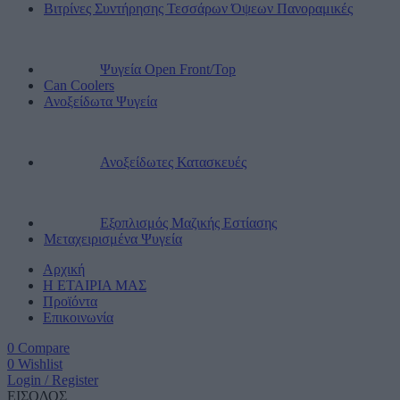
Βιτρίνες Συντήρησης Τεσσάρων Όψεων Πανοραμικές
Ψυγεία Open Front/Top
Can Coolers
Ανοξείδωτα Ψυγεία
Ανοξείδωτες Κατασκευές
Εξοπλισμός Μαζικής Εστίασης
Μεταχειρισμένα Ψυγεία
Αρχική
Η ΕΤΑΙΡΙΑ ΜΑΣ
Προϊόντα
Επικοινωνία
0
Compare
0
Wishlist
Login / Register
ΕΙΣΟΔΟΣ