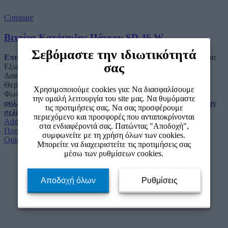
Compare
Βιτρίνα Κατάψυξης Πάγκου SD 46 W
Σεβόμαστε την ιδιωτικότητά
Επικοινωνήστε μαζί μας για τιμή.
Χαρακτηριστικά Ψυγείου:
σας
Εξωτερικές Διαστάσεις: 570 x 500 x 500 mm Εσωτερικές
Διαστάσεις: 460 x 410 x 350 mm Χωρητικότητα: 50 lt
Θερμοκρασία: -9 / -18 Κατανάλωση: 7,50kw/24h Εσωτερικός
Χρησιμοποιούμε cookies για: Να διασφαλίσουμε
Φωτισμός: LED Ψυκτικό Υγρό: R290a
Για να δείτε το τεχνικό
την ομαλή λειτουργία του site μας. Να θυμόμαστε
φυλλάδιο του ψυγείου κάντε click εδώ.
Για να επισκεφτείτε την
τις προτιμήσεις σας. Να σας προσφέρουμε
σελίδα μας στο Facebook κάντε click εδώ.
περιεχόμενο και προσφορές που ανταποκρίνονται
Add to wishlist
στα ενδιαφέροντά σας. Πατώντας "Αποδοχή",
Προσθήκη στο καλάθι
συμφωνείτε με τη χρήση όλων των cookies.
Quick view
Μπορείτε να διαχειριστείτε τις προτιμήσεις σας
μέσω των ρυθμίσεων cookies.
Αποδοχή όλων
Ρυθμίσεις