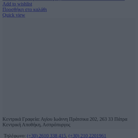
Add to wishlist
Προσθήκη στο καλάθι
Quick view
Κεντρικά Γραφεία: Αγίου Ιωάννη Πράτσικα 202, 263 33 Πάτρα
Κεντρική Αποθήκη, Ασπρόπυργος
Τηλέφωνο:
(+30) 2610 338 415
,
(+30) 210 2201961