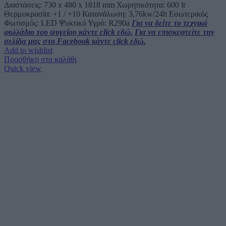
Διαστάσεις: 730 x 480 x 1818 mm Χωρητικότητα: 600 lt
Θερμοκρασία: +1 / +10 Κατανάλωση: 3,76kw/24h Εσωτερικός
Φωτισμός: LED Ψυκτικό Υγρό: R290a
Για να δείτε το τεχνικό
φυλλάδιο του ψυγείου κάντε click εδώ.
Για να επισκεφτείτε την
σελίδα μας στο Facebook κάντε click εδώ.
Add to wishlist
Προσθήκη στο καλάθι
Quick view