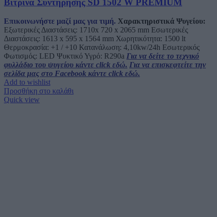
Βιτρίνα Συντήρησης SD 1502 W PREMIUM
Επικοινωνήστε μαζί μας για τιμή.
Χαρακτηριστικά Ψυγείου:
Εξωτερικές Διαστάσεις: 1710x 720 x 2065 mm Εσωτερικές
Διαστάσεις: 1613 x 595 x 1564 mm Χωρητικότητα: 1500 lt
Θερμοκρασία: +1 / +10 Κατανάλωση: 4,10kw/24h Εσωτερικός
Φωτισμός:
LED
Ψυκτικό Υγρό: R290a
Για να δείτε το τεχνικό
φυλλάδιο του ψυγείου κάντε click εδώ.
Για να επισκεφτείτε την
σελίδα μας στο Facebook κάντε click εδώ.
Add to wishlist
Προσθήκη στο καλάθι
Quick view