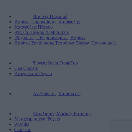
Βιτρίνες Παγωτού
Βιτρίνες Παρουσίασης Κατάψυξης
Καταψύξεις Πάγκου
Ψυγεία Πάγκου & Mini Bars
Ψυχόμενες – Θερμαινόμενες Βιτρίνες
Βιτρίνες Συντήρησης Τεσσάρων Όψεων Πανοραμικές
Ψυγεία Open Front/Top
Can Coolers
Ανοξείδωτα Ψυγεία
Ανοξείδωτες Κατασκευές
Εξοπλισμός Μαζικής Εστίασης
Μεταχειρισμένα Ψυγεία
Wishlist
Compare